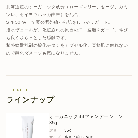
北海道産のオーガニック成分（ローズマリー、セージ、カミ
ツレ、セイヨウハッカ由来）を配合。
SPF30PA++で夏の紫外線から肌をしっかりガード。
撥水ヴェールが、化粧崩れの原因の汗・皮脂をガード。伸び
も良くさらっとした感触です。
紫外線散乱剤の酸化チタンをカプセル化。直接肌に触れない
ので酸化ダメージも気になりません。
LINEUP
ラインナップ
オーガニックBBファンデーション
35g
35g
容量
サイズ
高さ：約12.5cm